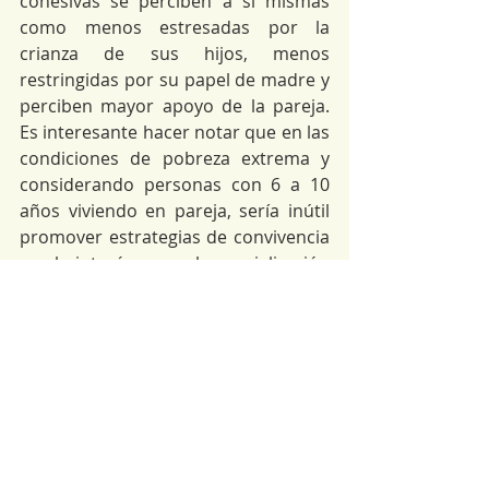
cohesivas se perciben a sí mismas 
como menos estresadas por la 
crianza de sus hijos, menos 
restringidas por su papel de madre y 
perciben mayor apoyo de la pareja. 
Es interesante hacer notar que en las 
condiciones de pobreza extrema y 
considerando personas con 6 a 10 
años viviendo en pareja, sería inútil 
promover estrategias de convivencia 
y el interés por la socialización 
dentro de la familia sin enfatizar la 
disciplina como rasgo fundamental. 
Más aún, cualquier estrategia dirigida 
a establecer condiciones para el 
desarrollo del niño y la familia 
urbana en pobreza extrema deberá 
apuntar hacia el establecimiento de 
habilidades de expresividad e 