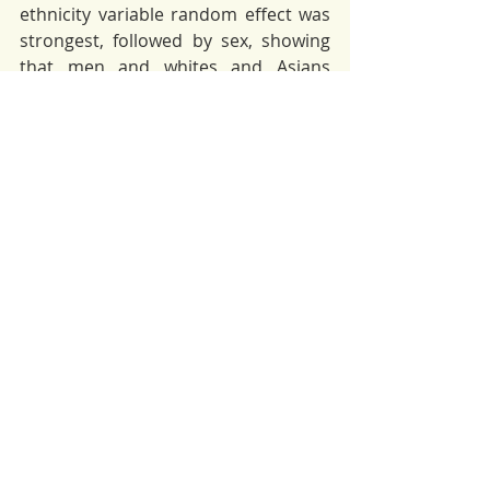
ethnicity variable random effect was 
strongest, followed by sex, showing 
that men and whites and Asians 
performed better in math, but this 
performance was different between 
the schools. Key-words: Multilevel 
statistical analysis, educational 
research; NELS: 88.
Pimentel, Vera, J., Barroca, G., Cirino, 
C.  (2014) Aplicação da análise 
estatística multinível em educação. 
Praxis Investigativa REDIE. 6, (11), 51-
63.
Descargar artículo