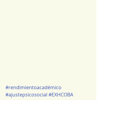
#rendimientoacadémico
#ajustepsicosocial
#EXHCOBA
#formacióninicial