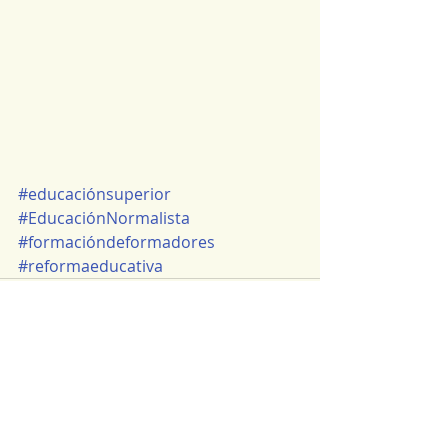
#educaciónsuperior
#EducaciónNormalista
#formacióndeformadores
#reformaeducativa
Entradas recientes
Ver todo