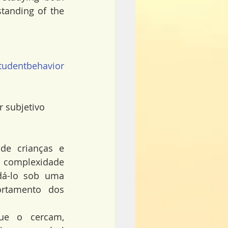
anding of the 
tudentbehavior
r subjetivo
e crianças e 
 complexidade 
á-lo sob uma 
rtamento dos 
ue o cercam, 