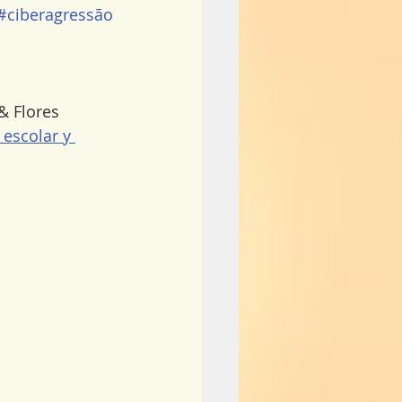
#ciberagressão
& Flores 
 escolar y 