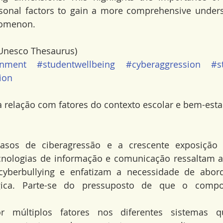
sonal factors to gain a more comprehensive underst
nomenon.
Unesco Thesaurus)
onment
#studentwellbeing
#cyberaggression
#s
ion
 relação com fatores do contexto escolar e bem-esta
sos de ciberagressão e a crescente exposição d
cnologias de informação e comunicação ressaltam a
berbullying e enfatizam a necessidade de abord
ógica. Parte-se do pressuposto de que o compo
or múltiplos fatores nos diferentes sistemas q