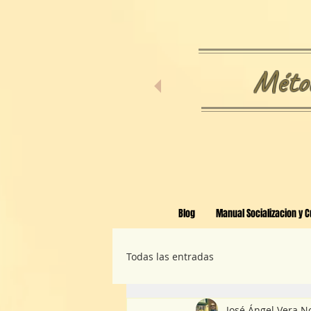
Métod
Blog
Manual Socializacion y C
Todas las entradas
José Ángel Vera N