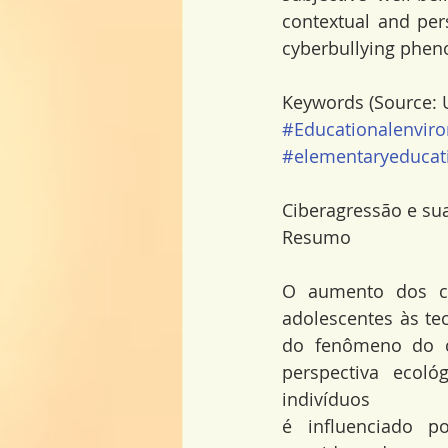
contextual and per
cyberbullying phe
Keywords (Source: 
#Educationalenvir
#elementaryeducat
Ciberagressão e sua
Resumo
O aumento dos ca
adolescentes às te
do fenômeno do cy
perspectiva ecol
indivíduos
é influenciado p