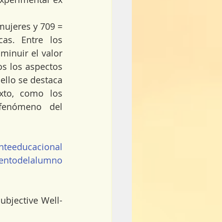
ujeres y 709 = 
as. Entre los 
inuir el valor 
s los aspectos 
ello se destaca 
xto, como los 
fenómeno del 
teeducacional
entodelalumno
ubjective Well-