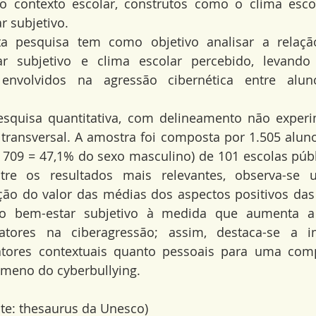
o contexto escolar, construtos como o clima escola
r subjetivo.
ta pesquisa tem como objetivo analisar a relaçã
ar subjetivo e clima escolar percebido, levand
 envolvidos na agressão cibernética entre alun
squisa quantitativa, com delineamento não experim
transversal. A amostra foi composta por 1.505 aluno
 709 = 47,1% do sexo masculino) de 101 escolas públ
tre os resultados mais relevantes, observa-se 
ão do valor das médias dos aspectos positivos das
do bem-estar subjetivo à medida que aumenta a 
atores na ciberagressão; assim, destaca-se a i
fatores contextuais quanto pessoais para uma com
meno do cyberbullying.
nte: thesaurus da Unesco)