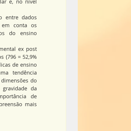
r e, no nível 
o entre dados 
o em conta os 
os do ensino 
ental ex post 
s (796 = 52,9% 
icas de ensino 
uma tendência 
 dimensões do 
gravidade da 
mportância de 
preensão mais 