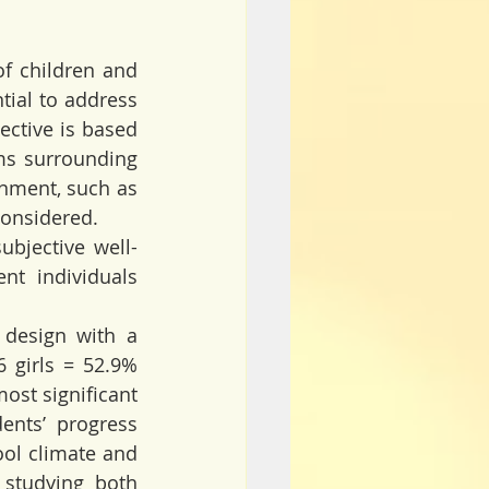
f children and 
ial to address 
ctive is based 
ms surrounding 
onment, such as 
considered.
ubjective well-
nt individuals 
 design with a 
 girls = 52.9% 
st significant 
nts’ progress 
ool climate and 
studying both 