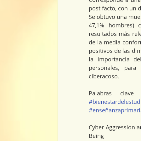
post facto, con un 
Se obtuvo una mues
47,1% hombres) co
resultados más rele
de la media confor
positivos de las di
la importancia de
personales, par
ciberacoso.
Palabras clave
#bienestardelestud
#enseñanzaprimari
Cyber Aggression an
Being