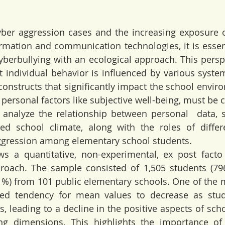
yber aggression cases and the increasing exposure o
rmation and communication technologies, it is essent
yberbullying with an ecological approach. This perspe
 individual behavior is influenced by various syste
 constructs that significantly impact the school envir
 personal factors like subjective well-being, must be 
 analyze the relationship between personal  data, s
ed school climate, along with the roles of differe
aggression among elementary school students.
ws a quantitative, non-experimental, ex post facto
proach. The sample consisted of 1,505 students (796
%) from 101 public elementary schools. One of the mo
ked tendency for mean values to decrease as stude
s, leading to a decline in the positive aspects of sch
ing dimensions. This highlights the importance of 