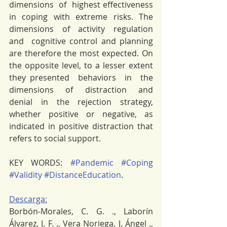
dimensions  of  highest effectiveness  
in  coping  with  extreme  risks.  The  
dimensions  of  activity  regulation  
and  cognitive control and planning 
are therefore the most expected. On 
the opposite level, to a lesser extent 
they presented  behaviors  in  the  
dimensions  of  distraction  and  
denial  in  the  rejection  strategy,  
whether positive or negative, as 
indicated in positive distraction that 
refers to social support.
KEY WORDS: 
#Pandemic
#Coping
#Validity
#DistanceEducation
.
Descarga:
Borbón-Morales, C. G. ., Laborín 
Álvarez, J. F. ., Vera Noriega, J. Ángel ., 