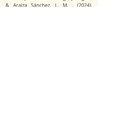
& Araiza Sánchez, L. M. . (2024). 
Educación universitaria en tiempos 
del COVID-19: relación entre 
Modalidad virtual y afrontamiento al 
riesgo de los estudiantes
. Areté, 
Revista Digital Del Doctorado En 
Educación, 10(19), 103–120.