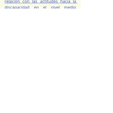
relación con las actitudes hacia la 
discapacidad en el nivel medio 
superior
. En: Cruz, C., Ruíz, A.P., 
Pacheco, M.L., Ruvalcaba, N. A. 
(Editoras). 
Investigación actual en 
psicología social. 
Pp. 67-79. 
Universidad de Guadalajara.