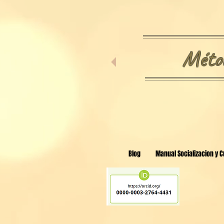
Métod
Blog
Manual Socializacion y C