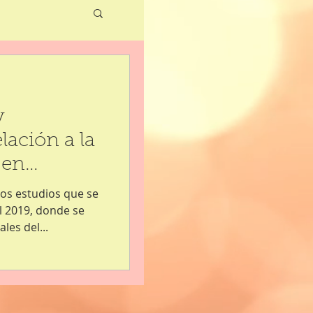
y
ación a la
 en
sión
los estudios que se
l 2019, donde se
les del...