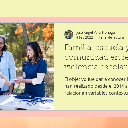
José Ángel Vera Noriega
4 feb 2022
1 min de lectura
Familia, escuela 
comunidad en rel
violencia escolar
secundaria: Revi
El objetivo fue dar a conocer 
sistemática
han realizado desde el 2014 a
relacionan variables contextua