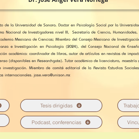
to de la Universidad de Sonora. Doctor en Psicología Social por la Universi
ma Nacional de Investigadores nivel III, Secretaría de Ciencia, Humanidades,
Academia Mexicana de Ciencias; Miembro del Consejo Mexicano de Investigació
anza e Investigación en Psicología (2024), del Consejo Nacional de Enseñ
ción académica: coordinador de libros, autor de artículos en revistas de impact
enso (disponibles en Researchgate). Tutor académico de licenciatura, maestría
 investigación. Miembro de comité editorial de la Revista Estudios Sociales
as internacionales.
jose.vera@unison.mx
Tesis dirigidas
Trabaj
Podcast, conferencias
Vinc