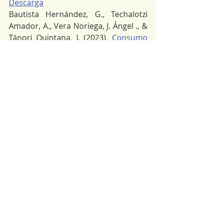
Descarga
Bautista Hernández, G., Techalotzi 
Amador, A., Vera Noriega, J. Ángel ., & 
Tánori Quintana, J. (2023). 
Consumo 
de alcohol y violencia ejercida en el 
noviazgo en estudiantes 
universitarios de pueblos originarios
. 
Revista Internacional De 
Investigación En Adicciones, 9(1), 80–
87. 