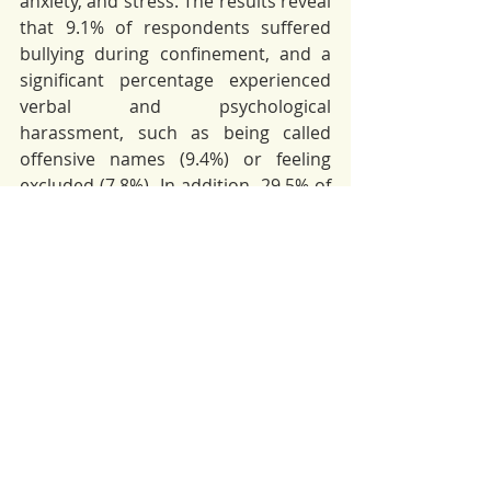
anxiety, and stress. The results reveal 
that 9.1% of respondents suffered 
bullying during confinement, and a 
significant percentage experienced 
verbal and psychological 
harassment, such as being called 
offensive names (9.4%) or feeling 
excluded (7.8%). In addition, 29.5% of 
students reported feeling like they 
had nothing to look forward to in life, 
and 49.1% reported feeling 
depressed. The lack of internet 
access in 21.4% of students and the 
lack of devices in 78.6% who had 
internet access affected the 
development of social skills and the 
perception of loneliness. This 
condition made it more likely that 
emotions would be unregulated 